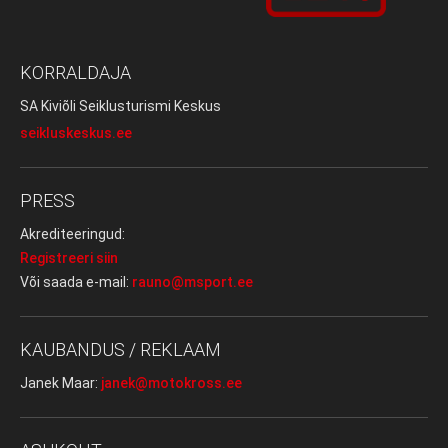
KORRALDAJA
SA Kiviõli Seiklusturismi Keskus
seikluskeskus.ee
PRESS
Akrediteeringud:
Registreeri siin
Või saada e-mail:
rauno@msport.ee
KAUBANDUS / REKLAAM
Janek Maar:
janek@motokross.ee